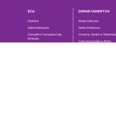
ECA
DEPARTAMENTOS
Institucional
Departame
História
Artes Cênicas
Administração
Artes Plásticas
Conselho Consultivo da
Cinema, Rádio e Televisã
Direção
Comunicações e Artes
Corpo docente e
Informação e Cultura
administrativo
Jornalismo e Editoração
Convênios e Parcerias
Música
Legislação
Relações Públicas,
Concursos
Propaganda e Turismo
Ouvidoria
Escola de Arte Dramática
School of Communications and Arts of the University of São Paulo
Av. Lúcio Martins Rodrigues, 443 | University City | CEP 05508-020 | Sã