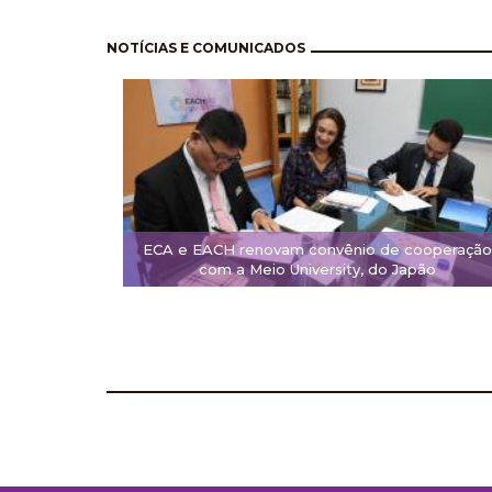
Pagination
NOTÍCIAS E COMUNICADOS
ECA e EACH renovam convênio de cooperação
com a Meio University, do Japão