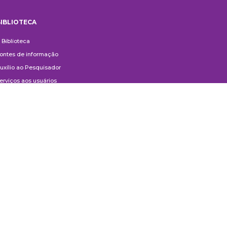
IBLIOTECA
iblioteca
 Biblioteca
ontes de informação
uxílio ao Pesquisador
erviços aos usuários
ompras e doações
ontato
ivulgação
anuais de Catalogação
erguntas frequentes