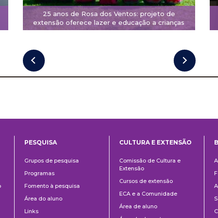
25 anos de Rosa dos Ventos: projeto de
extensão oferece lazer e educação a crianças
PESQUISA
CULTURA E EXTENSÃO
B
ntos
Pesquisa
Cultura
B
Grupos de pesquisa
Comissão de Cultura e
A
e
Extensão
Programas
F
Extensão
Cursos de extensão
o
Fomento à pesquisa
A
ECA e a Comunidade
Área do aluno
S
Área de aluno
Links
C