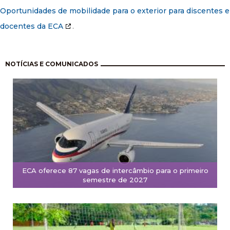
Oportunidades de mobilidade para o exterior para discentes e
docentes da ECA
.
Pagination
NOTÍCIAS E COMUNICADOS
ECA oferece 87 vagas de intercâmbio para o primeiro
semestre de 2027