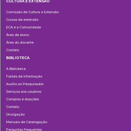
CULTURA E EXTENSÃO
Cultura
Comissão de Cultura e Extensão
e
Cursos de extensão
Extensão
ECA e a Comunidade
Área de aluno
Área do docente
Contato
BIBLIOTECA
Biblioteca
A Biblioteca
Fontes de informação
Auxílio ao Pesquisador
Serviços aos usuários
Compras e doações
Contato
Divulgação
Manuais de Catalogação
Perguntas frequentes