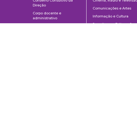
Conselho Consultivo da
Cinema, Rádio e Televisã
Direção
Comunicações e Artes
Corpo docente e
Informação e Cultura
administrativo
Jornalismo e Editoração
Convênios e Parcerias
Música
Legislação
Relações Públicas,
Concursos
Propaganda e Turismo
Ouvidoria
Escola de Arte Dramática
School of Communications and Arts of the University of São Paulo
Av. Lúcio Martins Rodrigues, 443 | University City | CEP 05508-020 | Sã