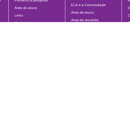
o
Fomento à pesquisa
A
ECA e a Comunidade
Área do aluno
S
Área de aluno
Links
C
Área do docente
Contato
C
Contato
D
M
P
o Paulo, SP | Brazil