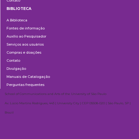
Contato
BIBLIOTECA
Biblioteca
A Biblioteca
Fontes de informação
Auxílio ao Pesquisador
Serviços aos usuários
Compras e doações
Contato
Divulgação
Manuais de Catalogação
Perguntas frequentes
School of Communications and Arts of the University of São Paulo
Av. Lúcio Martins Rodrigues, 443 | University City | CEP 05508-020 | São Paulo, SP |
Brazil