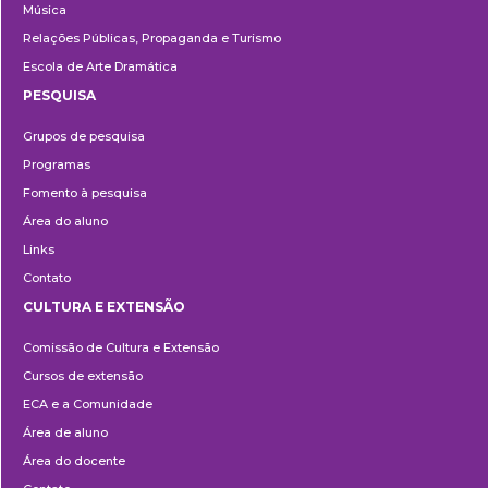
Música
Relações Públicas, Propaganda e Turismo
Escola de Arte Dramática
PESQUISA
Pesquisa
Grupos de pesquisa
Programas
Fomento à pesquisa
Área do aluno
Links
Contato
CULTURA E EXTENSÃO
Cultura
Comissão de Cultura e Extensão
e
Cursos de extensão
Extensão
ECA e a Comunidade
Área de aluno
Área do docente