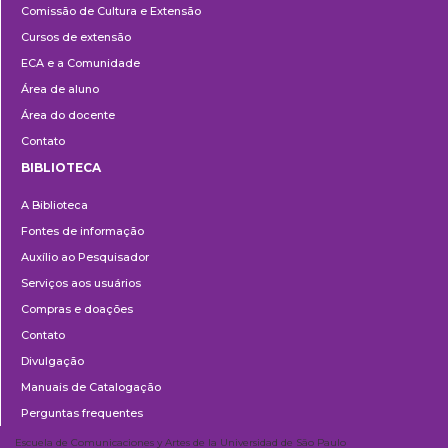
Comissão de Cultura e Extensão
e
Cursos de extensão
Extensão
ECA e a Comunidade
Área de aluno
Área do docente
Contato
BIBLIOTECA
Biblioteca
A Biblioteca
Fontes de informação
Auxílio ao Pesquisador
Serviços aos usuários
Compras e doações
Contato
Divulgação
Manuais de Catalogação
Perguntas frequentes
Escuela de Comunicaciones y Artes de la Universidad de São Paulo