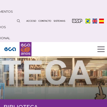
Pasar
al
MENTOS
contenido
principal
ACCESO
CONTACTO
SISTEMAS
DOS
CIONAL
BIBLIOTECA