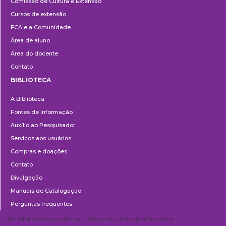
Comissão de Cultura e Extensão
e
Cursos de extensão
Extensão
ECA e a Comunidade
Área de aluno
Área do docente
Contato
BIBLIOTECA
Biblioteca
A Biblioteca
Fontes de informação
Auxílio ao Pesquisador
Serviços aos usuários
Compras e doações
Contato
Divulgação
Manuais de Catalogação
Perguntas frequentes
School of Communications and Arts of the University of São Paulo