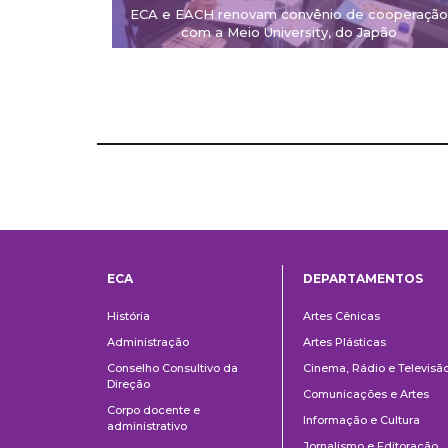
ECA e EACH renovam convênio de cooperação
com a Meio University, do Japão
ECA
DEPARTAMENTOS
Institucional
Departame
História
Artes Cênicas
Administração
Artes Plásticas
Conselho Consultivo da
Cinema, Rádio e Televisã
Direção
Comunicações e Artes
Corpo docente e
Informação e Cultura
administrativo
Jornalismo e Editoração