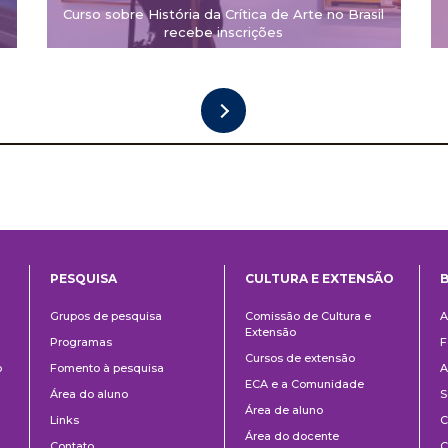
Curso sobre História da Crítica de Arte no Brasil
recebe inscrições
PESQUISA
CULTURA E EXTENSÃO
B
ntos
Pesquisa
Cultura
B
Grupos de pesquisa
Comissão de Cultura e
A
e
Extensão
Programas
F
Extensão
Cursos de extensão
o
Fomento à pesquisa
A
ECA e a Comunidade
Área do aluno
S
Área de aluno
Links
C
Área do docente
Contato
C