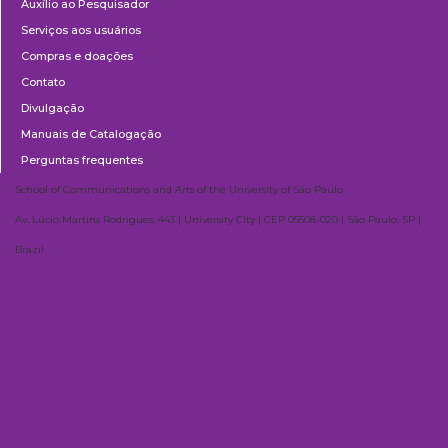
Auxílio ao Pesquisador
Serviços aos usuários
Compras e doações
Contato
Divulgação
Manuais de Catalogação
Perguntas frequentes
School of Communications and Arts of the University of São Paulo
Av. Lúcio Martins Rodrigues, 443 | University City | CEP 05508-020 | São Paulo, SP |
Brazil