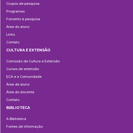
Grupos de pesquisa
Programas
Fomento à pesquisa
Área do aluno
Links
Contato
CULTURA E EXTENSÃO
Cultura
Comissão de Cultura e Extensão
e
Cursos de extensão
Extensão
ECA e a Comunidade
Área de aluno
Área do docente
Contato
BIBLIOTECA
Biblioteca
A Biblioteca
Fontes de informação