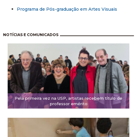
Programa de Pós-graduação em Artes Visuais
Pagination
NOTÍCIAS E COMUNICADOS
Pela primeira vez na USP, artistas recebem título de
professor emérito