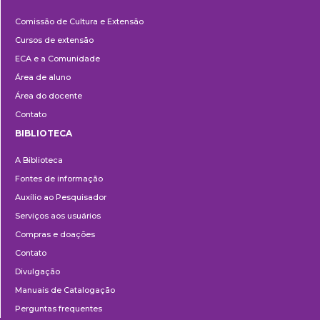
Cultura
Comissão de Cultura e Extensão
e
Cursos de extensão
Extensão
ECA e a Comunidade
Área de aluno
Área do docente
Contato
BIBLIOTECA
Biblioteca
A Biblioteca
Fontes de informação
Auxílio ao Pesquisador
Serviços aos usuários
Compras e doações
Contato
Divulgação
Manuais de Catalogação
Perguntas frequentes