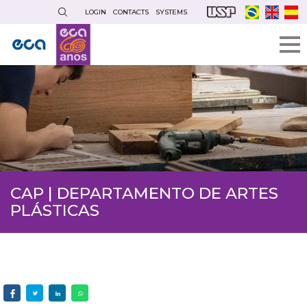
Skip
LOGIN
CONTACTS
SYSTEMS
to
main
content
CAP | DEPARTAMENTO DE ARTES
PLÁSTICAS