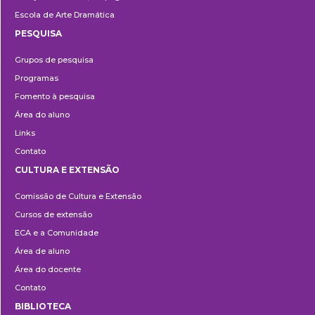
Escola de Arte Dramática
PESQUISA
Pesquisa
Grupos de pesquisa
Programas
Fomento à pesquisa
Área do aluno
Links
Contato
CULTURA E EXTENSÃO
Cultura
Comissão de Cultura e Extensão
e
Cursos de extensão
Extensão
ECA e a Comunidade
Área de aluno
Área do docente
Contato
BIBLIOTECA