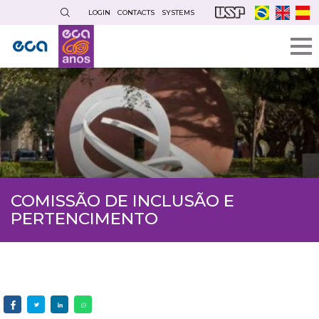
Skip
LOGIN
CONTACTS
SYSTEMS
to
main
content
COMISSÃO DE INCLUSÃO E
PERTENCIMENTO