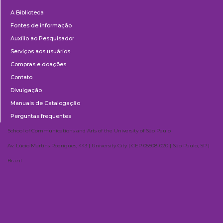
Biblioteca
A Biblioteca
Fontes de informação
Auxílio ao Pesquisador
Serviços aos usuários
Compras e doações
Contato
Divulgação
Manuais de Catalogação
Perguntas frequentes
School of Communications and Arts of the University of São Paulo
Av. Lúcio Martins Rodrigues, 443 | University City | CEP 05508-020 | São Paulo, SP |
Brazil