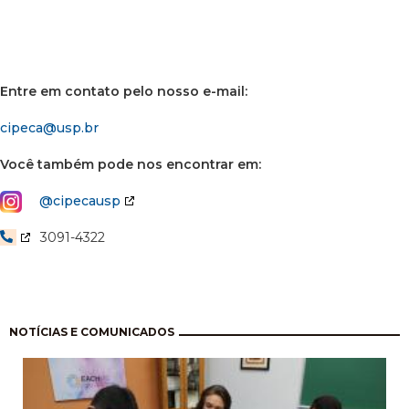
Entre em contato pelo nosso e-mail:
cipeca@usp.br
Você também pode nos encontrar em:
​
@cipecausp
3091-4322
Pagination
NOTÍCIAS E COMUNICADOS