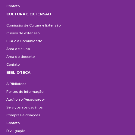
Contato
CULTURA E EXTENSÃO
Cultura
Comissão de Cultura e Extensão
e
Cursos de extensão
Extensão
ECA e a Comunidade
Área de aluno
Área do docente
Contato
BIBLIOTECA
Biblioteca
A Biblioteca
Fontes de informação
Auxílio ao Pesquisador
Serviços aos usuários
Compras e doações
Contato
Divulgação