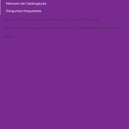
Manuais de Catalogação
Perguntas frequentes
School of Communications and Arts of the University of São Paulo
Av. Lúcio Martins Rodrigues, 443 | University City | CEP 05508-020 | São Paulo, SP |
Brazil