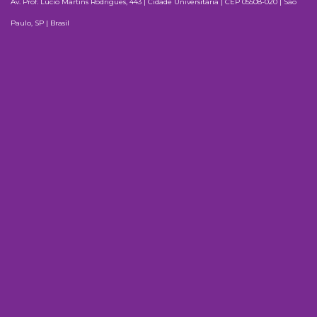
Av. Prof. Lúcio Martins Rodrigues, 443 | Cidade Universitária | CEP 05508-020 | São
Paulo, SP | Brasil