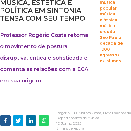
MÚSICA, ESTÉTICA E
música
popular
POLÍTICA EM SINTONIA
música
TENSA COM SEU TEMPO
clássica
música
erudita
Professor Rogério Costa retoma
São Paulo
década de
o movimento de postura
1980
egressos
disruptiva, crítica e sofisticada e
ex-alunos
comenta as relações com a ECA
em sua origem
Rogério Luiz Moraes Costa, Livre Docente do
Departamento de Música
10 Junho 2025
6 mins de leitura