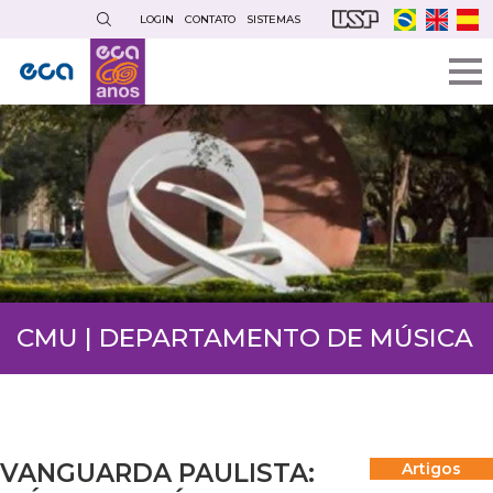
Pular
LOGIN
CONTATO
SISTEMAS
para
o
conteúdo
principal
CMU | DEPARTAMENTO DE MÚSICA
VANGUARDA PAULISTA:
Artigos