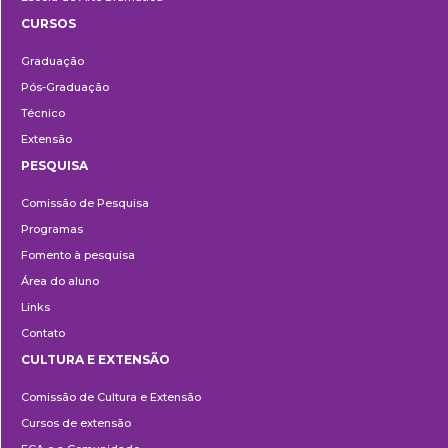
CURSOS
Ensino
Graduação
Pós-Graduação
Técnico
Extensão
PESQUISA
Pesquisa
Comissão de Pesquisa
Programas
Fomento à pesquisa
Área do aluno
Links
Contato
CULTURA E EXTENSÃO
Cultura
Comissão de Cultura e Extensão
e
Cursos de extensão
Extensão