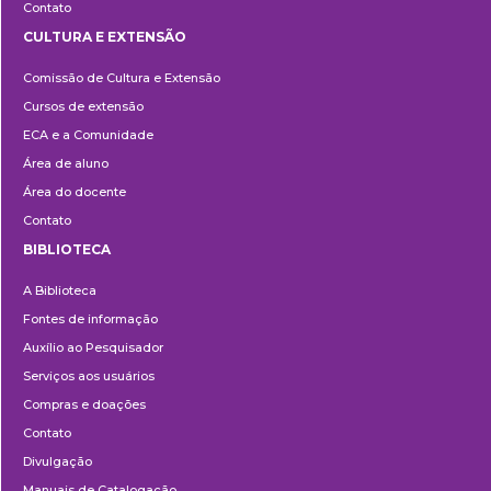
Contato
CULTURA E EXTENSÃO
Cultura
Comissão de Cultura e Extensão
e
Cursos de extensão
Extensão
ECA e a Comunidade
Área de aluno
Área do docente
Contato
BIBLIOTECA
Biblioteca
A Biblioteca
Fontes de informação
Auxílio ao Pesquisador
Serviços aos usuários
Compras e doações
Contato
Divulgação
Manuais de Catalogação