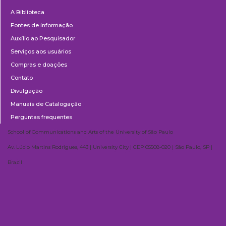
Biblioteca
A Biblioteca
Fontes de informação
Auxílio ao Pesquisador
Serviços aos usuários
Compras e doações
Contato
Divulgação
Manuais de Catalogação
Perguntas frequentes
School of Communications and Arts of the University of São Paulo
Av. Lúcio Martins Rodrigues, 443 | University City | CEP 05508-020 | São Paulo, SP |
Brazil