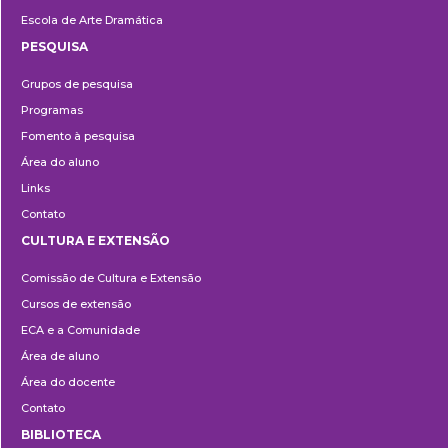
Escola de Arte Dramática
PESQUISA
Pesquisa
Grupos de pesquisa
Programas
Fomento à pesquisa
Área do aluno
Links
Contato
CULTURA E EXTENSÃO
Cultura
Comissão de Cultura e Extensão
e
Cursos de extensão
Extensão
ECA e a Comunidade
Área de aluno
Área do docente
Contato
BIBLIOTECA