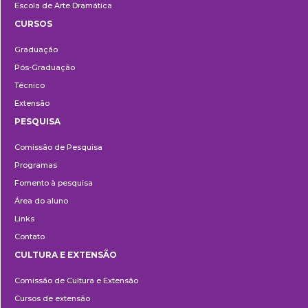
Escola de Arte Dramática
CURSOS
Ensino
Graduação
Pós-Graduação
Técnico
Extensão
PESQUISA
Pesquisa
Comissão de Pesquisa
Programas
Fomento à pesquisa
Área do aluno
Links
Contato
CULTURA E EXTENSÃO
Cultura
Comissão de Cultura e Extensão
e
Cursos de extensão
Extensão