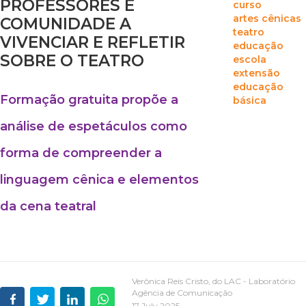
PROFESSORES E
curso
artes cênicas
COMUNIDADE A
teatro
VIVENCIAR E REFLETIR
educação
SOBRE O TEATRO
escola
extensão
educação
Formação gratuita propõe a
básica
análise de espetáculos como
forma de compreender a
linguagem cênica e elementos
da cena teatral
Verônica Reis Cristo, do LAC - Laboratório
Agência de Comunicação
17 July 2025