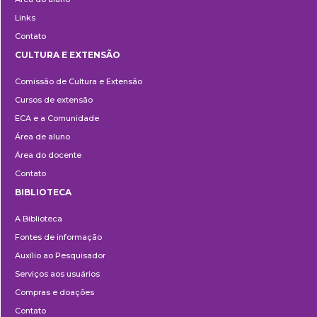
Links
Contato
CULTURA E EXTENSÃO
Cultura
Comissão de Cultura e Extensão
e
Cursos de extensão
Extensão
ECA e a Comunidade
Área de aluno
Área do docente
Contato
BIBLIOTECA
Biblioteca
A Biblioteca
Fontes de informação
Auxílio ao Pesquisador
Serviços aos usuários
Compras e doações
Contato