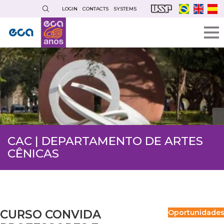
Skip
LOGIN
CONTACTS
SYSTEMS
to
main
content
CAC | DEPARTAMENTO DE ARTES
CÊNICAS
CURSO CONVIDA
Oportunidade