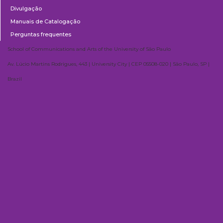
Divulgação
Manuais de Catalogação
Perguntas frequentes
School of Communications and Arts of the University of São Paulo
Av. Lúcio Martins Rodrigues, 443 | University City | CEP 05508-020 | São Paulo, SP |
Brazil