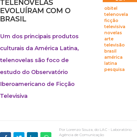
TELENOVELAS
obitel
EVOLUÍRAM COM O
telenovela
BRASIL
ficção
televisiva
novelas
Um dos principais produtos
arte
televisão
culturais da América Latina,
brasil
américa
telenovelas são foco de
latina
pesquisa
estudo do Observatório
Iberoamericano de Ficção
Televisiva
Por Lorenzo Souza, do LAC - Laboratório
Agência de Comunicação