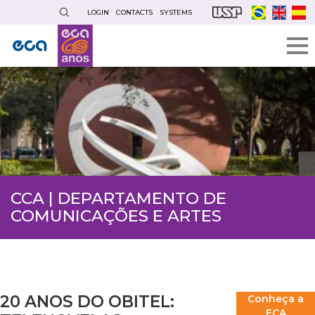
Skip
LOGIN
CONTACTS
SYSTEMS
to
main
content
CCA | DEPARTAMENTO DE
COMUNICAÇÕES E ARTES
20 ANOS DO OBITEL:
Conheça a
ECA