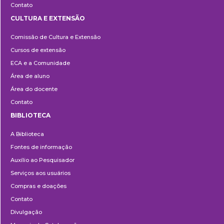
Contato
CULTURA E EXTENSÃO
Cultura
Comissão de Cultura e Extensão
e
Cursos de extensão
Extensão
ECA e a Comunidade
Área de aluno
Área do docente
Contato
BIBLIOTECA
Biblioteca
A Biblioteca
Fontes de informação
Auxílio ao Pesquisador
Serviços aos usuários
Compras e doações
Contato
Divulgação