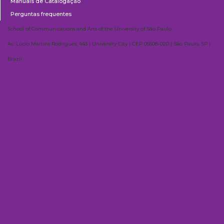
Manuais de Catalogação
Perguntas frequentes
School of Communications and Arts of the University of São Paulo
Av. Lúcio Martins Rodrigues, 443 | University City | CEP 05508-020 | São Paulo, SP |
Brazil