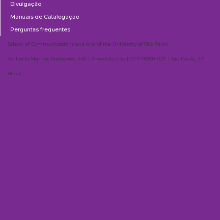
Divulgação
Manuais de Catalogação
Perguntas frequentes
School of Communications and Arts of the University of São Paulo
Av. Lúcio Martins Rodrigues, 443 | University City | CEP 05508-020 | São Paulo, SP |
Brazil