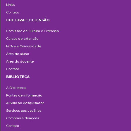
Links
Contato
CULTURA E EXTENSÃO
Cultura
Comissão de Cultura e Extensão
e
Cursos de extensão
Extensão
ECA e a Comunidade
Área de aluno
Área do docente
Contato
BIBLIOTECA
Biblioteca
A Biblioteca
Fontes de informação
Auxílio ao Pesquisador
Serviços aos usuários
Compras e doações
Contato