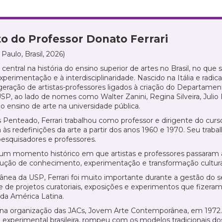
o do Professor Donato Ferrari
 Paulo, Brasil, 2026)
entral na história do ensino superior de artes no Brasil, no que 
xperimentação e à interdisciplinaridade. Nascido na Itália e radica
geração de artistas-professores ligados à criação do Departamen
P, ao lado de nomes como Walter Zanini, Regina Silveira, Julio 
o ensino de arte na universidade pública.
enteado, Ferrari trabalhou como professor e dirigente do curso
 às redefinições da arte a partir dos anos 1960 e 1970. Seu traba
 pesquisadores e professores.
a um momento histórico em que artistas e professores passaram 
ão de conhecimento, experimentação e transformação cultura
a da USP, Ferrari foi muito importante durante a gestão do se
e de projetos curatoriais, exposições e experimentos que fizer
 da América Latina.
o na organização das JACs, Jovem Arte Contemporânea, em 1972.
experimental brasileira, rompeu com os modelos tradicionais dos