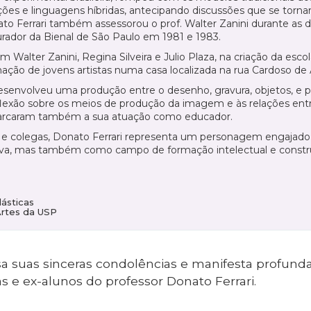
ções e linguagens híbridas, antecipando discussões que se tornar
ato Ferrari também assessorou o prof. Walter Zanini durante as 
rador da Bienal de São Paulo em 1981 e 1983.
om Walter Zanini, Regina Silveira e Julio Plaza, na criação da es
ção de jovens artistas numa casa localizada na rua Cardoso de 
esenvolveu uma produção entre o desenho, gravura, objetos, e p
lexão sobre os meios de produção da imagem e às relações ent
marcaram também a sua atuação como educador.
 e colegas, Donato Ferrari representa um personagem engajado n
iva, mas também como campo de formação intelectual e construç
ásticas
Artes da USP
a suas sinceras condolências e manifesta profunda
as e ex-alunos do professor Donato Ferrari.