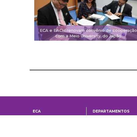
ECA e EACH renovam convênio de cooperação
com a Meio University, do Japão
ECA
DEPARTAMENTOS
Institucional
Departame
História
Artes Cênicas
Administração
Artes Plásticas