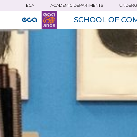
ECA
ACADEMIC DEPARTMENTS
UNDERG
Skip
to
SCHOOL OF CO
main
content