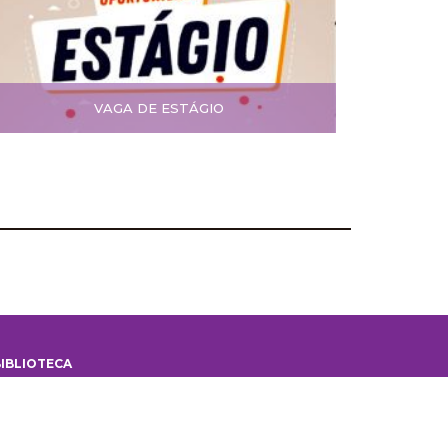
VAGA DE ESTÁGIO
IBLIOTECA
iblioteca
 Biblioteca
ontes de informação