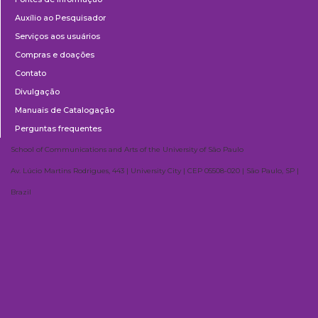
Auxílio ao Pesquisador
Serviços aos usuários
Compras e doações
Contato
Divulgação
Manuais de Catalogação
Perguntas frequentes
School of Communications and Arts of the University of São Paulo
Av. Lúcio Martins Rodrigues, 443 | University City | CEP 05508-020 | São Paulo, SP |
Brazil