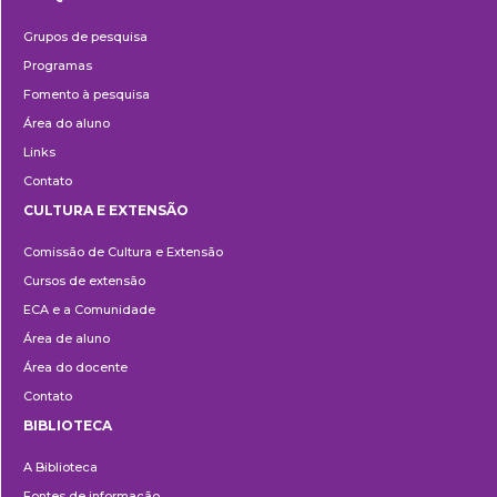
Pesquisa
Grupos de pesquisa
Programas
Fomento à pesquisa
Área do aluno
Links
Contato
CULTURA E EXTENSÃO
Cultura
Comissão de Cultura e Extensão
e
Cursos de extensão
Extensão
ECA e a Comunidade
Área de aluno
Área do docente
Contato
BIBLIOTECA
Biblioteca
A Biblioteca
Fontes de informação