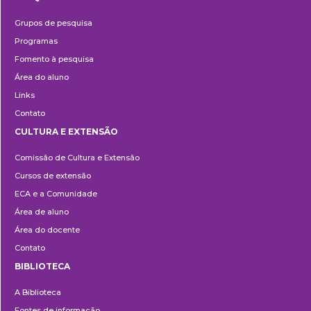
Pesquisa
Grupos de pesquisa
Programas
Fomento à pesquisa
Área do aluno
Links
Contato
CULTURA E EXTENSÃO
Cultura
Comissão de Cultura e Extensão
e
Cursos de extensão
Extensão
ECA e a Comunidade
Área de aluno
Área do docente
Contato
BIBLIOTECA
Biblioteca
A Biblioteca
Fontes de informação