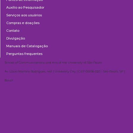
Auxílio ao Pesquisador
Serviços aos usuários
Compras e doações
Contato
Divulgação
Manuais de Catalogação
Perguntas frequentes
School of Communications and Arts of the University of São Paulo
Av. Lúcio Martins Rodrigues, 443 | University City | CEP 05508-020 | São Paulo, SP |
Brazil