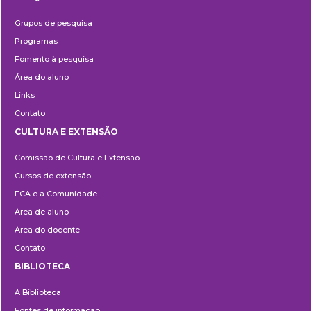
Pesquisa
Grupos de pesquisa
Programas
Fomento à pesquisa
Área do aluno
Links
Contato
CULTURA E EXTENSÃO
Cultura
Comissão de Cultura e Extensão
e
Cursos de extensão
Extensão
ECA e a Comunidade
Área de aluno
Área do docente
Contato
BIBLIOTECA
Biblioteca
A Biblioteca
Fontes de informação