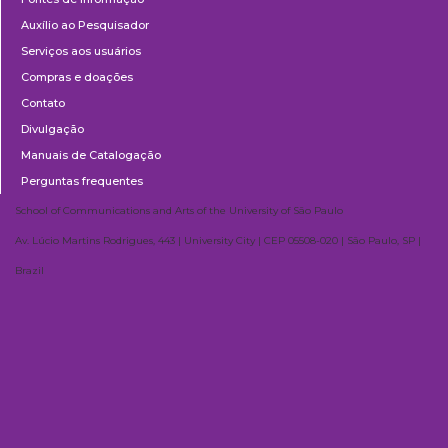
Auxílio ao Pesquisador
Serviços aos usuários
Compras e doações
Contato
Divulgação
Manuais de Catalogação
Perguntas frequentes
School of Communications and Arts of the University of São Paulo
Av. Lúcio Martins Rodrigues, 443 | University City | CEP 05508-020 | São Paulo, SP |
Brazil