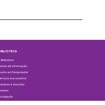
IBLIOTECA
iblioteca
 Biblioteca
ontes de informação
uxílio ao Pesquisador
erviços aos usuários
ompras e doações
ontato
ivulgação
anuais de Catalogação