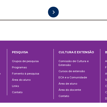
PESQUISA
CULTURA E EXTENSÃO
B
ntos
Pesquisa
Cultura
B
Grupos de pesquisa
Comissão de Cultura e
A
e
Extensão
Programas
F
Extensão
Cursos de extensão
o
Fomento à pesquisa
A
ECA e a Comunidade
Área do aluno
S
Área de aluno
Links
C
Área do docente
Contato
C
Contato
D
M