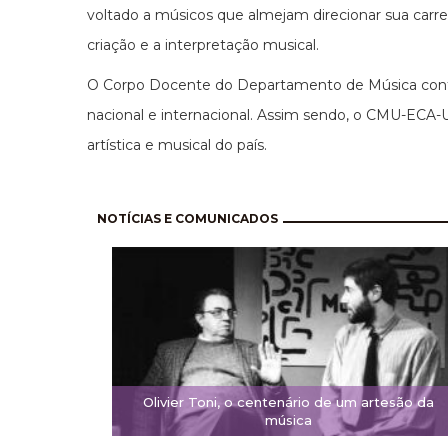
voltado a músicos que almejam direcionar sua carre
criação e a interpretação musical.
O Corpo Docente do Departamento de Música conta
nacional e internacional. Assim sendo, o CMU-ECA-
artística e musical do país.
Pagination
NOTÍCIAS E COMUNICADOS
Olivier Toni, o centenário de um artesão da
música