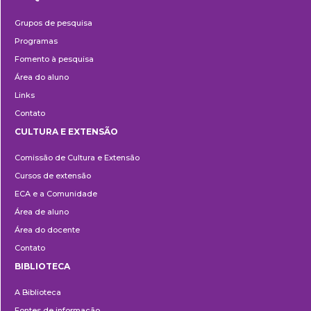
Pesquisa
Grupos de pesquisa
Programas
Fomento à pesquisa
Área do aluno
Links
Contato
CULTURA E EXTENSÃO
Cultura
Comissão de Cultura e Extensão
e
Cursos de extensão
Extensão
ECA e a Comunidade
Área de aluno
Área do docente
Contato
BIBLIOTECA
Biblioteca
A Biblioteca
Fontes de informação