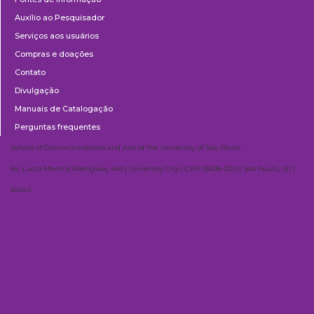
Auxílio ao Pesquisador
Serviços aos usuários
Compras e doações
Contato
Divulgação
Manuais de Catalogação
Perguntas frequentes
School of Communications and Arts of the University of São Paulo
Av. Lúcio Martins Rodrigues, 443 | University City | CEP 05508-020 | São Paulo, SP |
Brazil