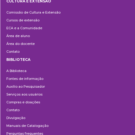
CULTURA E EXTENSÃO
Cultura
Comissão de Cultura e Extensão
e
Cursos de extensão
Extensão
ECA e a Comunidade
Área de aluno
Área do docente
Contato
BIBLIOTECA
Biblioteca
A Biblioteca
Fontes de informação
Auxílio ao Pesquisador
Serviços aos usuários
Compras e doações
Contato
Divulgação
Manuais de Catalogação
Perguntas frequentes