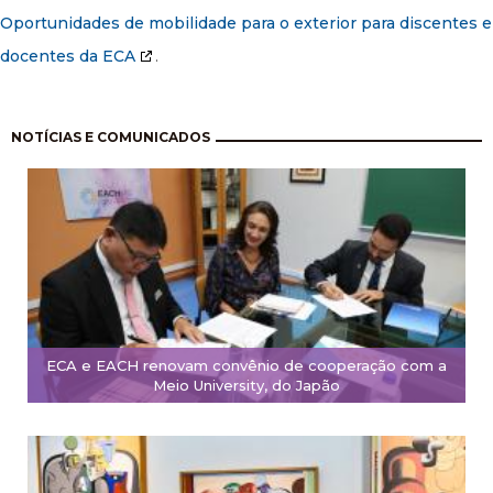
Oportunidades de mobilidade para o exterior para discentes e
docentes da ECA
.
Pagination
NOTÍCIAS E COMUNICADOS
ECA e EACH renovam convênio de cooperação com a
Meio University, do Japão