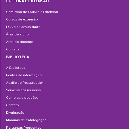
CULTURA E EXTENSÃO
Cultura
Comissão de Cultura e Extensão
e
Cursos de extensão
Extensão
ECA e a Comunidade
Área de aluno
Área do docente
Contato
BIBLIOTECA
Biblioteca
A Biblioteca
Fontes de informação
Auxílio ao Pesquisador
Serviços aos usuários
Compras e doações
Contato
Divulgação
Manuais de Catalogação
Perguntas frequentes