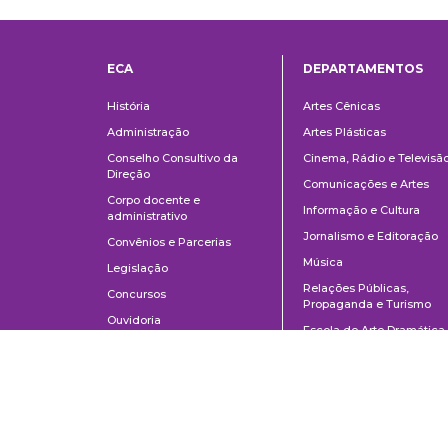
ECA
DEPARTAMENTOS
Institucional
Departame
História
Artes Cênicas
Administração
Artes Plásticas
Conselho Consultivo da
Cinema, Rádio e Televisã
Direção
Comunicações e Artes
Corpo docente e
Informação e Cultura
administrativo
Jornalismo e Editoração
Convênios e Parcerias
Música
Legislação
Relações Públicas,
Concursos
Propaganda e Turismo
Ouvidoria
Escola de Arte Dramática
School of Communications and Arts of the University of São Paulo
Av. Lúcio Martins Rodrigues, 443 | University City | CEP 05508-020 | Sã