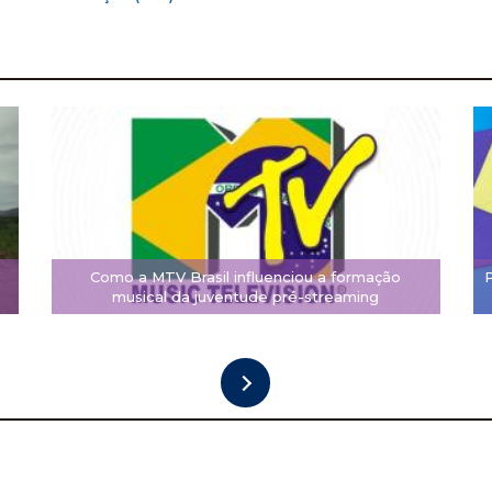
V
Como a MTV Brasil influenciou a formação
musical da juventude pré-streaming