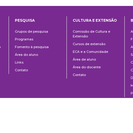
PESQUISA
CULTURA E EXTENSÃO
B
ntos
Pesquisa
Cultura
B
Grupos de pesquisa
Comissão de Cultura e
A
e
Extensão
Programas
F
Extensão
Cursos de extensão
o
Fomento à pesquisa
A
ECA e a Comunidade
Área do aluno
S
Área de aluno
Links
C
Área do docente
Contato
C
Contato
D
M
P
o Paulo, SP | Brazil