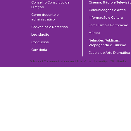
Conselho Consultivo da
Cinema, Rádio e Televisã
Direção
Comunicações e Artes
Corpo docente e
Informação e Cultura
administrativo
Jornalismo e Editoração
Convênios e Parcerias
Música
Legislação
Relações Públicas,
Concursos
Propaganda e Turismo
Ouvidoria
Escola de Arte Dramática
School of Communications and Arts of the University of São Paulo
Av. Lúcio Martins Rodrigues, 443 | University City | CEP 05508-020 | Sã