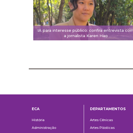
IA para interesse público: confira entrevista co
a jornalista Karen Hao
ECA
DEPARTAMENTOS
Institucional
Departame
História
Artes Cênicas
Administração
Artes Plásticas