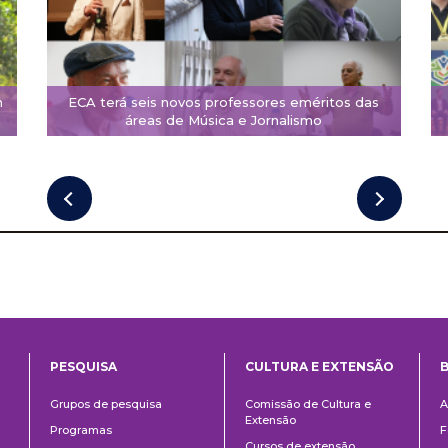
m
ECA terá seis novos professores eméritos das
áreas de Música e Jornalismo
PESQUISA
CULTURA E EXTENSÃO
B
ntos
Pesquisa
Cultura
B
Grupos de pesquisa
Comissão de Cultura e
A
e
Extensão
Programas
F
Extensão
Cursos de extensão