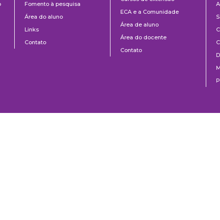
o
Fomento à pesquisa
A
ECA e a Comunidade
Área do aluno
S
Área de aluno
Links
C
Área do docente
Contato
C
Contato
D
M
P
o Paulo, SP | Brazil