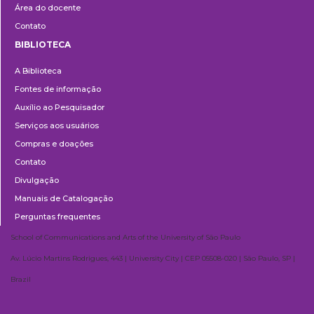
Área do docente
Contato
BIBLIOTECA
Biblioteca
A Biblioteca
Fontes de informação
Auxílio ao Pesquisador
Serviços aos usuários
Compras e doações
Contato
Divulgação
Manuais de Catalogação
Perguntas frequentes
School of Communications and Arts of the University of São Paulo
Av. Lúcio Martins Rodrigues, 443 | University City | CEP 05508-020 | São Paulo, SP |
Brazil