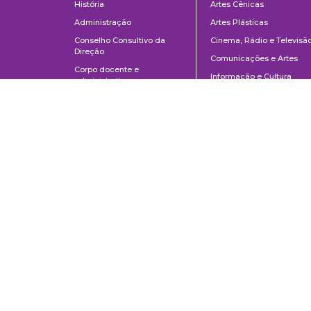
História
Artes Cênicas
Administração
Artes Plásticas
Conselho Consultivo da
Cinema, Rádio e Televisã
Direção
Comunicações e Artes
Corpo docente e
Informação e Cultura
administrativo
Jornalismo e Editoração
Convênios e Parcerias
Música
Legislação
Relações Públicas,
Concursos
Propaganda e Turismo
Ouvidoria
Escola de Arte Dramática
School of Communications and Arts of the University of São Paulo
Av. Lúcio Martins Rodrigues, 443 | University City | CEP 05508-020 | Sã