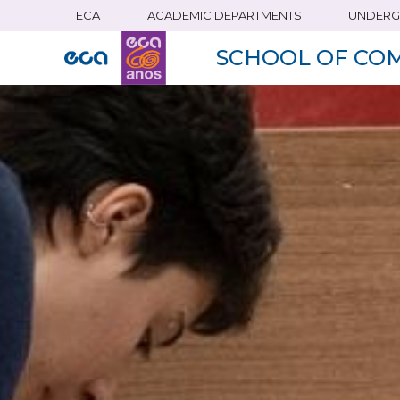
ECA
ACADEMIC DEPARTMENTS
UNDERG
Skip
to
SCHOOL OF CO
main
content