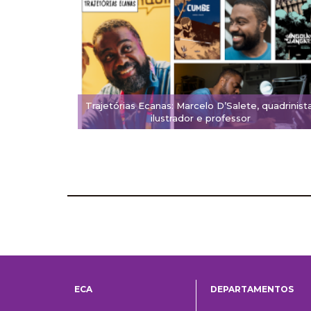
Trajetórias Ecanas: Marcelo D’Salete, quadrinista
ilustrador e professor
ECA
DEPARTAMENTOS
Institucional
Departame