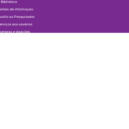
 Biblioteca
ontes de informação
uxílio ao Pesquisador
erviços aos usuários
ompras e doações
ontato
ivulgação
anuais de Catalogação
erguntas frequentes