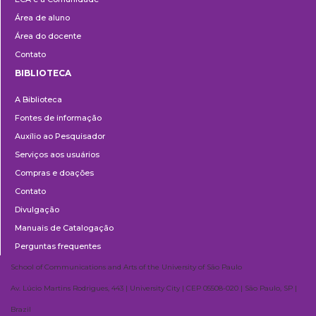
Área de aluno
Área do docente
Contato
BIBLIOTECA
Biblioteca
A Biblioteca
Fontes de informação
Auxílio ao Pesquisador
Serviços aos usuários
Compras e doações
Contato
Divulgação
Manuais de Catalogação
Perguntas frequentes
School of Communications and Arts of the University of São Paulo
Av. Lúcio Martins Rodrigues, 443 | University City | CEP 05508-020 | São Paulo, SP |
Brazil