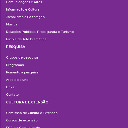
Comunicações e Artes
Informação e Cultura
Jornalismo e Editoração
Música
Relações Públicas, Propaganda e Turismo
Escola de Arte Dramática
PESQUISA
Pesquisa
Grupos de pesquisa
Programas
Fomento à pesquisa
Área do aluno
Links
Contato
CULTURA E EXTENSÃO
Cultura
Comissão de Cultura e Extensão
e
Cursos de extensão
Extensão
ECA e a Comunidade