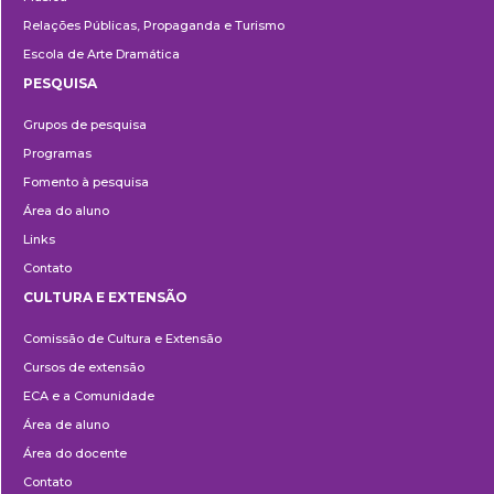
Relações Públicas, Propaganda e Turismo
Escola de Arte Dramática
PESQUISA
Pesquisa
Grupos de pesquisa
Programas
Fomento à pesquisa
Área do aluno
Links
Contato
CULTURA E EXTENSÃO
Cultura
Comissão de Cultura e Extensão
e
Cursos de extensão
Extensão
ECA e a Comunidade
Área de aluno
Área do docente
Contato