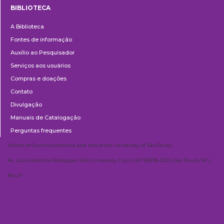
BIBLIOTECA
Biblioteca
A Biblioteca
Fontes de informação
Auxílio ao Pesquisador
Serviços aos usuários
Compras e doações
Contato
Divulgação
Manuais de Catalogação
Perguntas frequentes
School of Communications and Arts of the University of São Paulo
Av. Lúcio Martins Rodrigues, 443 | University City | CEP 05508-020 | São Paulo, SP |
Brazil