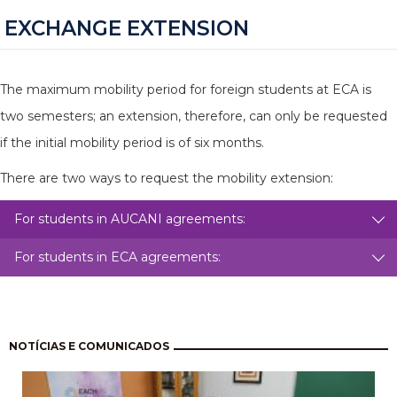
EXCHANGE EXTENSION
The maximum mobility period for foreign students at ECA is
two semesters; an extension, therefore, can only be requested
if the initial mobility period is of six months.
There are two ways to request the mobility extension:
For students in AUCANI agreements:
For students in ECA agreements:
Pagination
NOTÍCIAS E COMUNICADOS