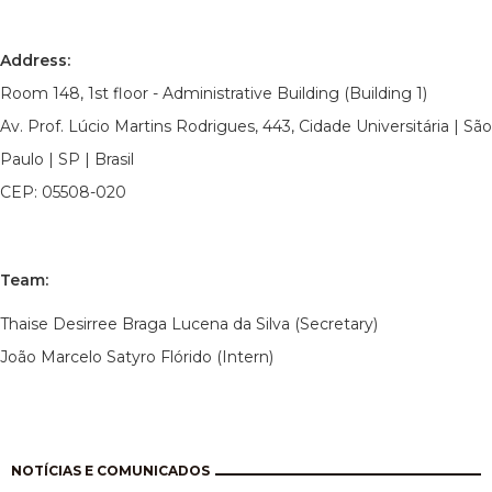
Address:
Room 148, 1st floor - Administrative Building (Building 1)
Av. Prof. Lúcio Martins Rodrigues, 443, Cidade Universitária | São
Paulo | SP | Brasil
CEP: 05508-020
Team:
Thaise Desirree Braga Lucena da Silva (Secretary)
João Marcelo Satyro Flórido (Intern)
Pagination
NOTÍCIAS E COMUNICADOS