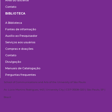
Área do docente
Contato
BIBLIOTECA
Biblioteca
A Biblioteca
Fontes de informação
Auxílio ao Pesquisador
Serviços aos usuários
Compras e doações
Contato
Divulgação
Manuais de Catalogação
Perguntas frequentes
School of Communications and Arts of the University of São Paulo
Av. Lúcio Martins Rodrigues, 443 | University City | CEP 05508-020 | São Paulo, SP |
Brazil