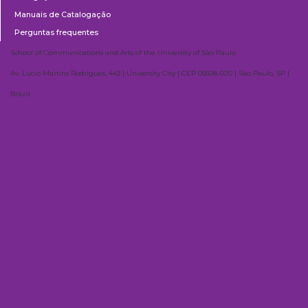
Manuais de Catalogação
Perguntas frequentes
School of Communications and Arts of the University of São Paulo
Av. Lúcio Martins Rodrigues, 443 | University City | CEP 05508-020 | São Paulo, SP |
Brazil