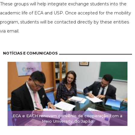
These groups will help integrate exchange students into the
academic life of ECA and USP. Once accepted for the mobility
program, students will be contacted directly by these entities
via email.
Pagination
NOTÍCIAS E COMUNICADOS
ECA e EACH renovam convênio de cooperação com a
Meio University, do Japão