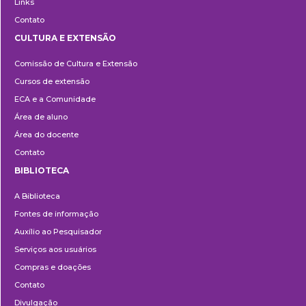
Links
Contato
CULTURA E EXTENSÃO
Cultura
Comissão de Cultura e Extensão
e
Cursos de extensão
Extensão
ECA e a Comunidade
Área de aluno
Área do docente
Contato
BIBLIOTECA
Biblioteca
A Biblioteca
Fontes de informação
Auxílio ao Pesquisador
Serviços aos usuários
Compras e doações
Contato
Divulgação