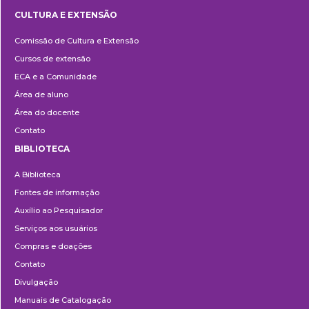
CULTURA E EXTENSÃO
Cultura
Comissão de Cultura e Extensão
e
Cursos de extensão
Extensão
ECA e a Comunidade
Área de aluno
Área do docente
Contato
BIBLIOTECA
Biblioteca
A Biblioteca
Fontes de informação
Auxílio ao Pesquisador
Serviços aos usuários
Compras e doações
Contato
Divulgação
Manuais de Catalogação