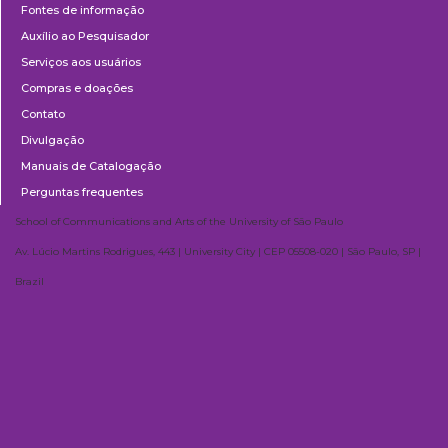
Fontes de informação
Auxílio ao Pesquisador
Serviços aos usuários
Compras e doações
Contato
Divulgação
Manuais de Catalogação
Perguntas frequentes
School of Communications and Arts of the University of São Paulo
Av. Lúcio Martins Rodrigues, 443 | University City | CEP 05508-020 | São Paulo, SP |
Brazil