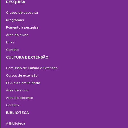
PESQUISA
Pesquisa
Grupos de pesquisa
Programas
Fomento à pesquisa
Área do aluno
Links
Contato
CULTURA E EXTENSÃO
Cultura
Comissão de Cultura e Extensão
e
Cursos de extensão
Extensão
ECA e a Comunidade
Área de aluno
Área do docente
Contato
BIBLIOTECA
Biblioteca
A Biblioteca