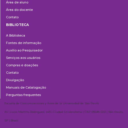
Área de aluno
Área do docente
Contato
BIBLIOTECA
Biblioteca
A Biblioteca
Fontes de informação
Auxílio ao Pesquisador
Serviços aos usuários
Compras e doações
Contato
Divulgação
Manuais de Catalogação
Perguntas frequentes
Escuela de Comunicaciones y Artes de la Universidad de São Paulo
AV. Lúcio Martins Rodrigues, 443 | Ciudad Universitaria | CEP 05508-020 | São Paulo,
SP | Brasil