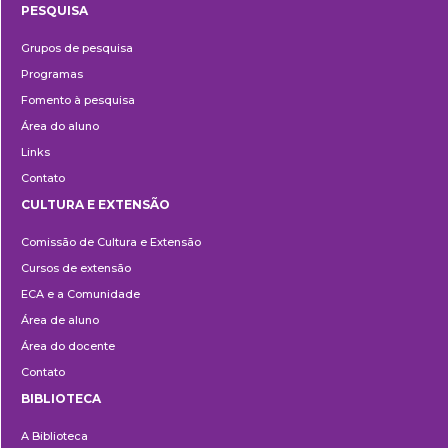
PESQUISA
Pesquisa
Grupos de pesquisa
Programas
Fomento à pesquisa
Área do aluno
Links
Contato
CULTURA E EXTENSÃO
Cultura
Comissão de Cultura e Extensão
e
Cursos de extensão
Extensão
ECA e a Comunidade
Área de aluno
Área do docente
Contato
BIBLIOTECA
Biblioteca
A Biblioteca