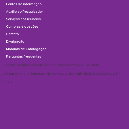
Fontes de informação
Auxílio ao Pesquisador
Serviços aos usuários
Compras e doações
Contato
Divulgação
Manuais de Catalogação
Perguntas frequentes
School of Communications and Arts of the University of São Paulo
Av. Lúcio Martins Rodrigues, 443 | University City | CEP 05508-020 | São Paulo, SP |
Brazil