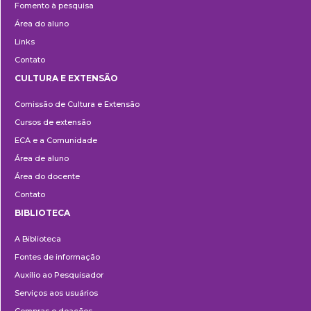
Fomento à pesquisa
Área do aluno
Links
Contato
CULTURA E EXTENSÃO
Cultura
Comissão de Cultura e Extensão
e
Cursos de extensão
Extensão
ECA e a Comunidade
Área de aluno
Área do docente
Contato
BIBLIOTECA
Biblioteca
A Biblioteca
Fontes de informação
Auxílio ao Pesquisador
Serviços aos usuários
Compras e doações