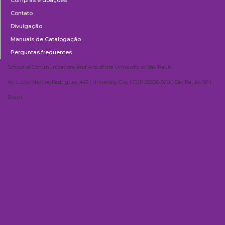
Contato
Divulgação
Manuais de Catalogação
Perguntas frequentes
School of Communications and Arts of the University of São Paulo
Av. Lúcio Martins Rodrigues, 443 | University City | CEP 05508-020 | São Paulo, SP |
Brazil