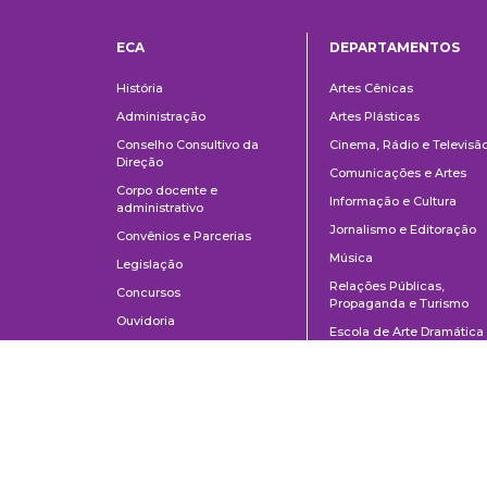
ECA
DEPARTAMENTOS
Institucional
Departame
História
Artes Cênicas
Administração
Artes Plásticas
Conselho Consultivo da
Cinema, Rádio e Televisã
Direção
Comunicações e Artes
Corpo docente e
Informação e Cultura
administrativo
Jornalismo e Editoração
Convênios e Parcerias
Música
Legislação
Relações Públicas,
Concursos
Propaganda e Turismo
Ouvidoria
Escola de Arte Dramática
School of Communications and Arts of the University of São Paulo
Av. Lúcio Martins Rodrigues, 443 | University City | CEP 05508-020 | Sã