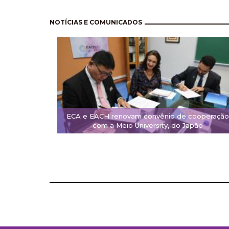
Pagination
NOTÍCIAS E COMUNICADOS
ECA e EACH renovam convênio de cooperação
com a Meio University, do Japão