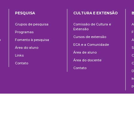
PESQUISA
CULTURA E EXTENSÃO
B
ntos
Pesquisa
Cultura
B
Grupos de pesquisa
Comissão de Cultura e
A
e
Extensão
Programas
F
Extensão
Cursos de extensão
o
Fomento à pesquisa
A
ECA e a Comunidade
Área do aluno
S
Área de aluno
Links
C
Área do docente
Contato
C
Contato
D
M
P
o Paulo, SP | Brazil