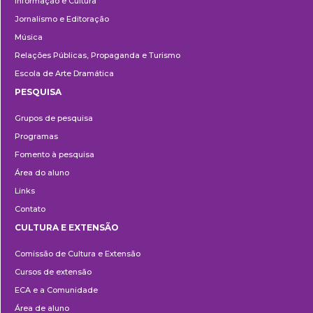
Informação e Cultura
Jornalismo e Editoração
Música
Relações Públicas, Propaganda e Turismo
Escola de Arte Dramática
PESQUISA
Pesquisa
Grupos de pesquisa
Programas
Fomento à pesquisa
Área do aluno
Links
Contato
CULTURA E EXTENSÃO
Cultura
Comissão de Cultura e Extensão
e
Cursos de extensão
Extensão
ECA e a Comunidade
Área de aluno