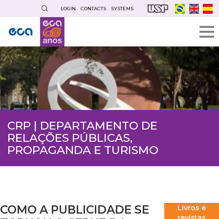
Skip
LOGIN
CONTACTS
SYSTEMS
to
main
content
CRP | DEPARTAMENTO DE
RELAÇÕES PÚBLICAS,
PROPAGANDA E TURISMO
COMO A PUBLICIDADE SE
Livros e
revistas