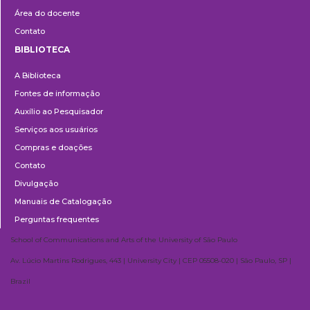
Área do docente
Contato
BIBLIOTECA
Biblioteca
A Biblioteca
Fontes de informação
Auxílio ao Pesquisador
Serviços aos usuários
Compras e doações
Contato
Divulgação
Manuais de Catalogação
Perguntas frequentes
School of Communications and Arts of the University of São Paulo
Av. Lúcio Martins Rodrigues, 443 | University City | CEP 05508-020 | São Paulo, SP |
Brazil