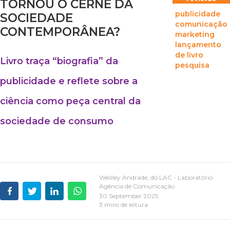
TORNOU O CERNE DA
publicidade
SOCIEDADE
comunicação
CONTEMPORÂNEA?
marketing
lançamento
de livro
Livro traça “biografia” da
pesquisa
publicidade e reflete sobre a
ciência como peça central da
sociedade de consumo
Weslley Andrade, do LAC - Laboratório
Agência de Comunicação
30 September 2025
3 mins de leitura