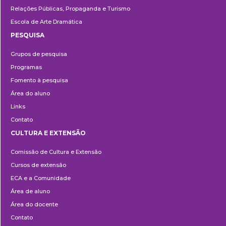
Relações Públicas, Propaganda e Turismo
Escola de Arte Dramática
PESQUISA
Pesquisa
Grupos de pesquisa
Programas
Fomento à pesquisa
Área do aluno
Links
Contato
CULTURA E EXTENSÃO
Cultura
Comissão de Cultura e Extensão
e
Cursos de extensão
Extensão
ECA e a Comunidade
Área de aluno
Área do docente
Contato