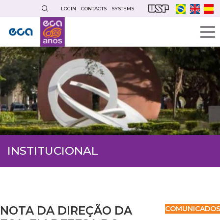
Skip
LOGIN
CONTACTS
SYSTEMS
to
main
content
INSTITUCIONAL
NOTA DA DIREÇÃO DA
COMUNICADO