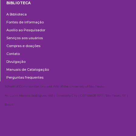
BIBLIOTECA
Biblioteca
A Biblioteca
Fontes de informação
Auxílio ao Pesquisador
Serviços aos usuários
Compras e doações
Contato
Divulgação
Manuais de Catalogação
Perguntas frequentes
School of Communications and Arts of the University of São Paulo
Av. Lúcio Martins Rodrigues, 443 | University City | CEP 05508-020 | São Paulo, SP |
Brazil