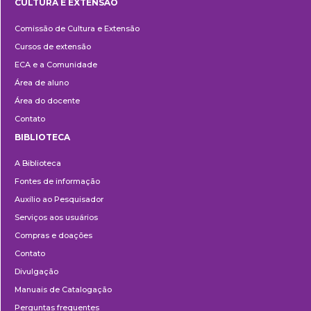
CULTURA E EXTENSÃO
Cultura
Comissão de Cultura e Extensão
e
Cursos de extensão
Extensão
ECA e a Comunidade
Área de aluno
Área do docente
Contato
BIBLIOTECA
Biblioteca
A Biblioteca
Fontes de informação
Auxílio ao Pesquisador
Serviços aos usuários
Compras e doações
Contato
Divulgação
Manuais de Catalogação
Perguntas frequentes