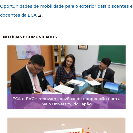
Oportunidades de mobilidade para o exterior para discentes e
docentes da ECA
.
Pagination
NOTÍCIAS E COMUNICADOS
ECA e EACH renovam convênio de cooperação com a
Meio University, do Japão