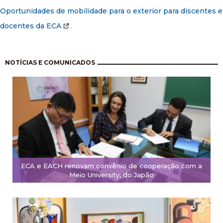
Oportunidades de mobilidade para o exterior para discentes e
docentes da ECA
.
Paginação
NOTÍCIAS E COMUNICADOS
ECA e EACH renovam convênio de cooperação com a
Meio University, do Japão