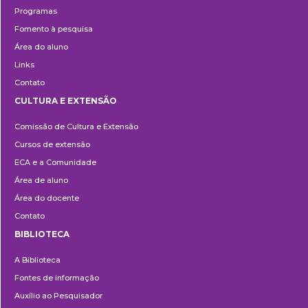
Programas
Fomento à pesquisa
Área do aluno
Links
Contato
CULTURA E EXTENSÃO
Cultura
Comissão de Cultura e Extensão
e
Cursos de extensão
Extensão
ECA e a Comunidade
Área de aluno
Área do docente
Contato
BIBLIOTECA
Biblioteca
A Biblioteca
Fontes de informação
Auxílio ao Pesquisador