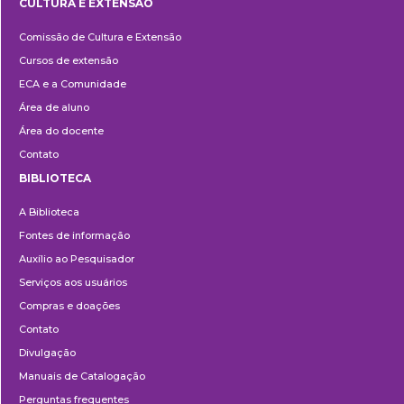
CULTURA E EXTENSÃO
Cultura
Comissão de Cultura e Extensão
e
Cursos de extensão
Extensão
ECA e a Comunidade
Área de aluno
Área do docente
Contato
BIBLIOTECA
Biblioteca
A Biblioteca
Fontes de informação
Auxílio ao Pesquisador
Serviços aos usuários
Compras e doações
Contato
Divulgação
Manuais de Catalogação
Perguntas frequentes