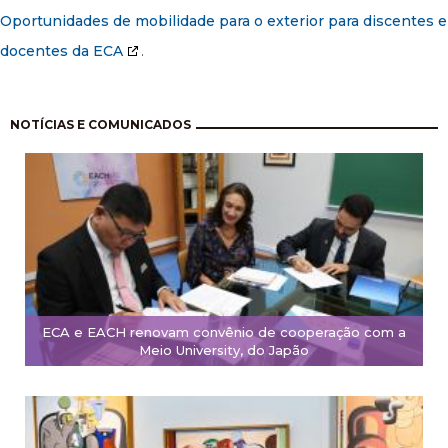
Oportunidades de mobilidade para o exterior para discentes e
docentes da ECA
.
Pagination
NOTÍCIAS E COMUNICADOS
ECA e EACH renovam convênio de cooperação com a
Meio University, do Japão