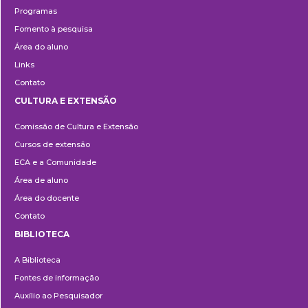
Programas
Fomento à pesquisa
Área do aluno
Links
Contato
CULTURA E EXTENSÃO
Cultura
Comissão de Cultura e Extensão
e
Cursos de extensão
Extensão
ECA e a Comunidade
Área de aluno
Área do docente
Contato
BIBLIOTECA
Biblioteca
A Biblioteca
Fontes de informação
Auxílio ao Pesquisador