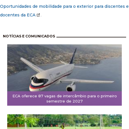
Oportunidades de mobilidade para o exterior para discentes e
docentes da ECA
.
Paginação
NOTÍCIAS E COMUNICADOS
ECA oferece 87 vagas de intercâmbio para o primeiro
semestre de 2027