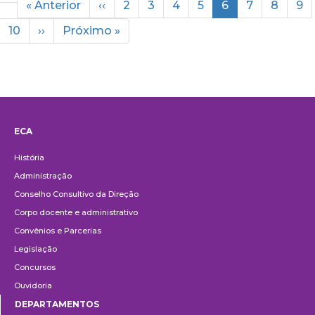
First
« Anterior
Previous
‹‹
Page
2
Page
3
Page
4
Page
5
Current
6
Page
7
Page
8
Pa
9
page
page
page
Page
10
Next
››
Last
Próximo »
page
page
ECA
Institucional
História
Administração
Conselho Consultivo da Direção
Corpo docente e administrativo
Convênios e Parcerias
Legislação
Concursos
Ouvidoria
DEPARTAMENTOS