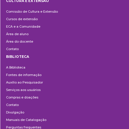
CULTURA E EXTENSÃO
Cultura
Comissão de Cultura e Extensão
e
Cursos de extensão
Extensão
ECA e a Comunidade
Área de aluno
Área do docente
Contato
BIBLIOTECA
Biblioteca
A Biblioteca
Fontes de informação
Auxílio ao Pesquisador
Serviços aos usuários
Compras e doações
Contato
Divulgação
Manuais de Catalogação
Perguntas frequentes