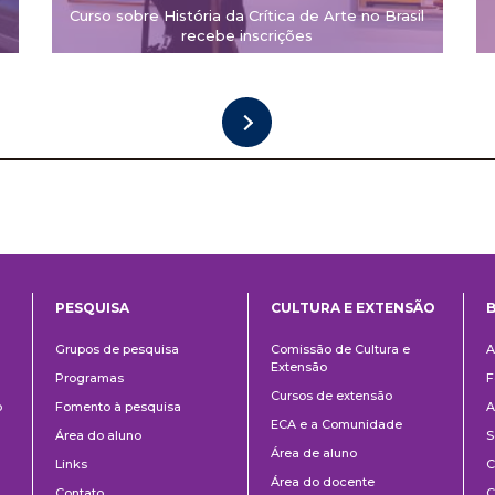
Curso sobre História da Crítica de Arte no Brasil
recebe inscrições
PESQUISA
CULTURA E EXTENSÃO
B
ntos
Pesquisa
Cultura
B
Grupos de pesquisa
Comissão de Cultura e
A
e
Extensão
Programas
F
Extensão
Cursos de extensão
o
Fomento à pesquisa
A
ECA e a Comunidade
Área do aluno
S
Área de aluno
Links
C
Área do docente
Contato
C