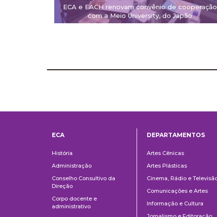
ECA e EACH renovam convênio de cooperação
com a Meio University, do Japão
ECA
DEPARTAMENTOS
Institucional
Departame
História
Artes Cênicas
Administração
Artes Plásticas
Conselho Consultivo da
Cinema, Rádio e Televisã
Direção
Comunicações e Artes
Corpo docente e
Informação e Cultura
administrativo
Jornalismo e Editoração